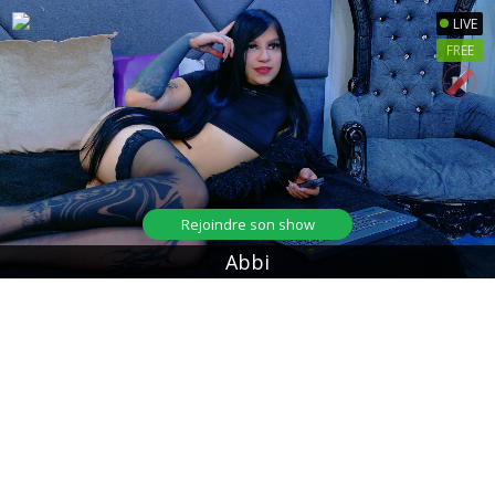
LIVE
FREE
Rejoindre son show
Abbi