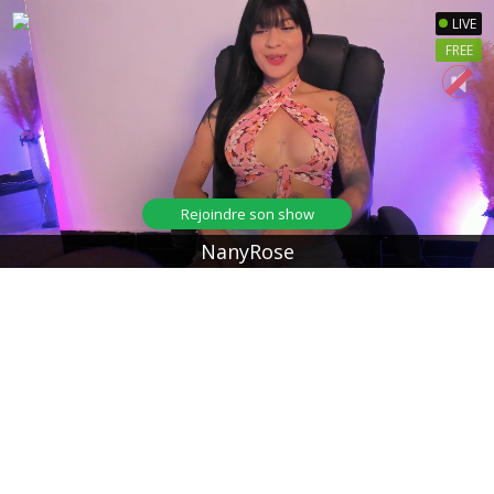
LIVE
FREE
Rejoindre son show
NanyRose