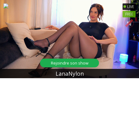
LIVE
FREE
Rejoindre son show
LanaNylon