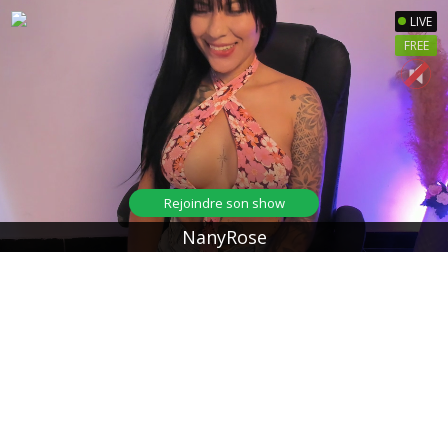
LIVE
FREE
Rejoindre son show
NanyRose