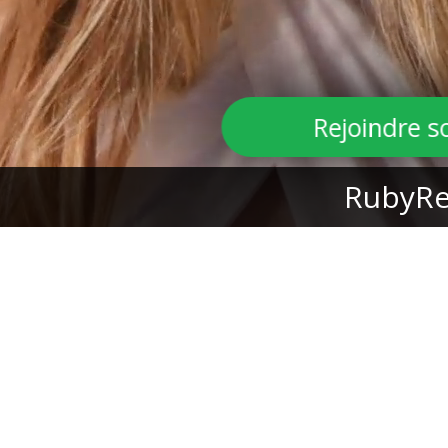
Rejoindre 
RubyR