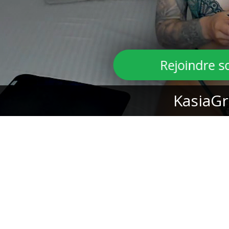
Rejoindre 
KasiaGr