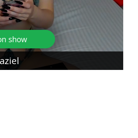
son show
aziel