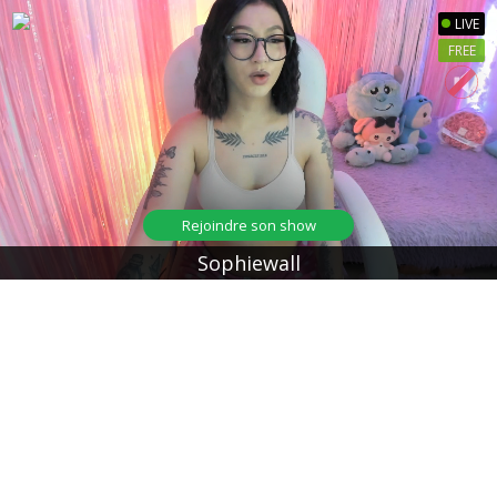
LIVE
FREE
Rejoindre son show
Sophiewall