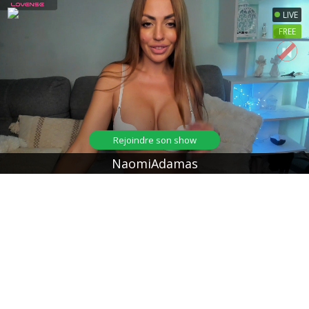
LIVE
FREE
Rejoindre son show
NaomiAdamas