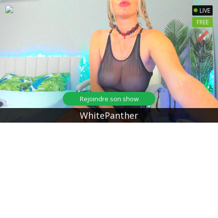
LIVE
FREE
Rejoindre son show
WhitePanther