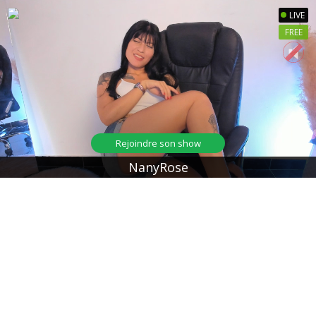
LIVE
FREE
Rejoindre son show
NanyRose